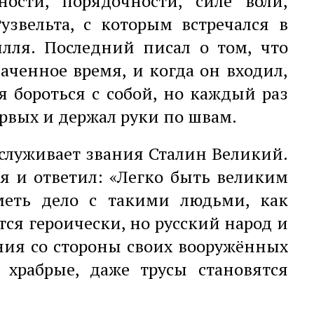
ности, порядочности, силе воли,
звельта, с которым встречался в
илля. Последний писал о том, что
аченное время, и когда он входил,
я бороться с собой, но каждый раз
ервых и держал руки по швам.
аслуживает звания Сталин Великий.
ся и ответил: «Легко быть великим
меть дело с такими людьми, как
тся героически, но русский народ и
ния со стороны своих вооружённых
 храбрые, даже трусы становятся