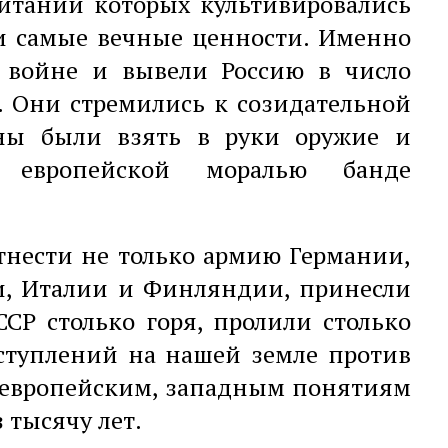
питании которых культивировались
и самые вечные ценности. Именно
 войне и вывели Россию в число
. Они стремились к созидательной
ны были взять в руки оружие и
й европейской моралью банде
тнести не только армию Германии,
и, Италии и Финляндии, принесли
СР столько горя, пролили столько
еступлений на нашей земле против
щеевропейским, западным понятиям
 тысячу лет.