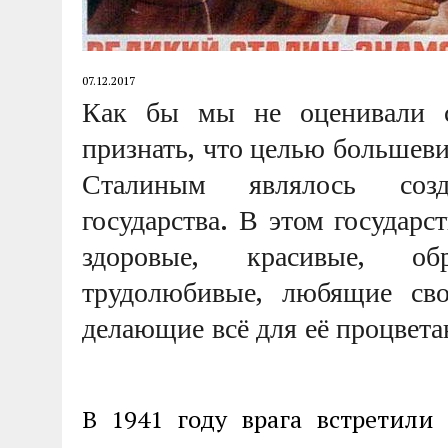
07.12.2017
Как бы мы не оценивали с
признать, что целью большеви
Сталиным являлось созд
государства. В этом государ
здоровые, красивые, об
трудолюбивые, любящие св
делающие всё для её процвета
В 1941 году врага встретили