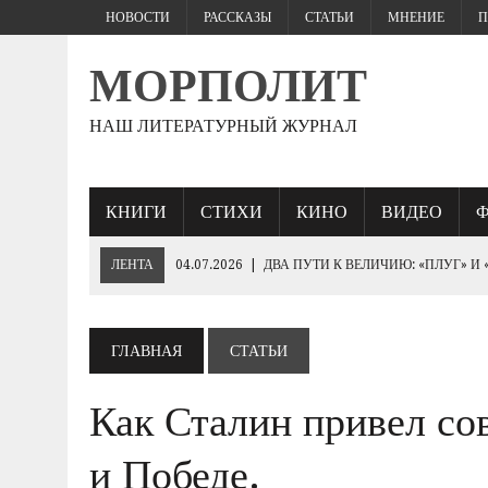
НОВОСТИ
РАССКАЗЫ
СТАТЬИ
МНЕНИЕ
П
МОРПОЛИТ
НАШ ЛИТЕРАТУРНЫЙ ЖУРНАЛ
КНИГИ
СТИХИ
КИНО
ВИДЕО
ЛЕНТА
04.07.2026
|
ДВА ПУТИ К ВЕЛИЧИЮ: «ПЛУГ» И
27.06.2026
|
«ЕСЛИ ПАРЕНЬ ЖЕСТКО БЬЕТ…
25.06.2026
|
КТО БРОСИТ СПАСАТЕЛЬНЫЙ КРУГ «ПОБЕДЕ»
ГЛАВНАЯ
СТАТЬИ
19.06.2026
|
230- ЛЕТИЮ ИМПЕРАТОРА НИКОЛАЯ I
Как Сталин привел со
10.06.2026
|
ЕВРОПЕЙСКИЕ ВАРВАРЫ РУКАМИ ЗЕЛЕНСК
«ОБОРОНА СЕВАСТОПОЛЯ 1854–1855 ГГ.».
и Победе.
03.06.2026
|
ГЕНЕРАЛ ШТУРМ: ПОЛКОВОДЧЕСКОЕ ИСКУС