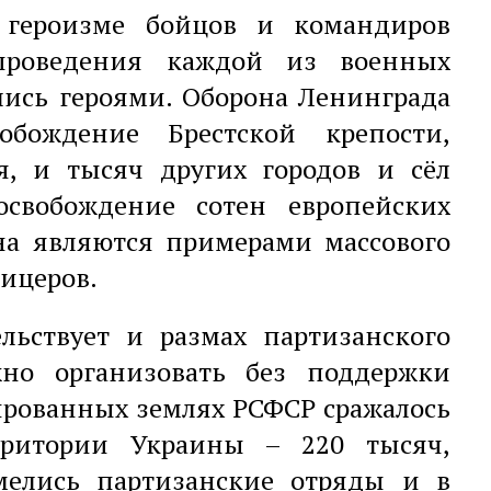
 героизме бойцов и командиров
роведения каждой из военных
лись героями. Оборона Ленинграда
бождение Брестской крепости,
ля, и тысяч других городов и сёл
освобождение сотен европейских
на являются примерами массового
фицеров.
льствует и размах партизанского
жно организовать без поддержки
ированных землях РСФСР сражалось
рритории Украины – 220 тысяч,
мелись партизанские отряды и в