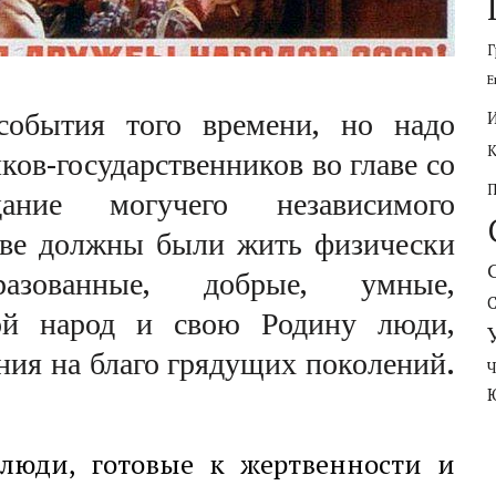
Г
Е
обытия того времени, но надо
ков-государственников во главе со
ание могучего независимого
стве должны были жить физически
разованные, добрые, умные,
ой народ и свою Родину люди,
ния на благо грядущих поколений.
 люди, готовые к жертвенности и