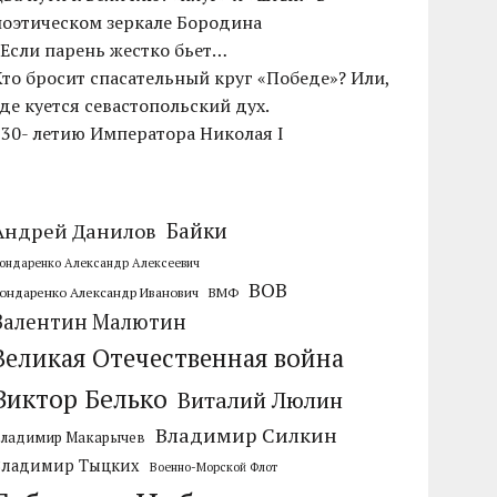
поэтическом зеркале Бородина
«Если парень жестко бьет…
Кто бросит спасательный круг «Победе»? Или,
где куется севастопольский дух.
230- летию Императора Николая I
Байки
Андрей Данилов
ондаренко Александр Алексеевич
ВОВ
ондаренко Александр Иванович
ВМФ
Валентин Малютин
Великая Отечественная война
Виктор Белько
Виталий Люлин
Владимир Силкин
Владимир Макарычев
Владимир Тыцких
Военно-Морской Флот