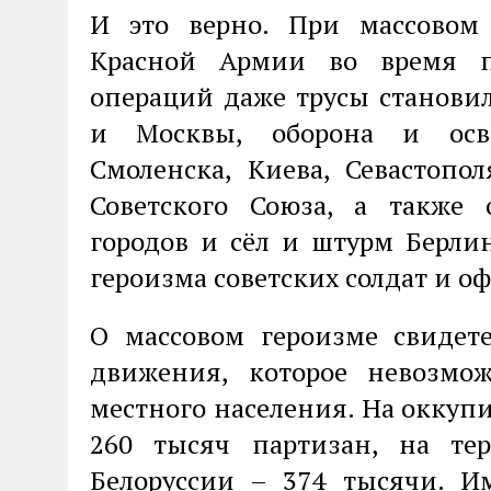
И это верно. При массовом
Красной Армии во время п
операций даже трусы станови
и Москвы, оборона и осво
Смоленска, Киева, Севастопо
Советского Союза, а также 
городов и сёл и штурм Берли
героизма советских солдат и о
О массовом героизме свидете
движения, которое невозмо
местного населения. На оккуп
260 тысяч партизан, на те
Белоруссии – 374 тысячи. И