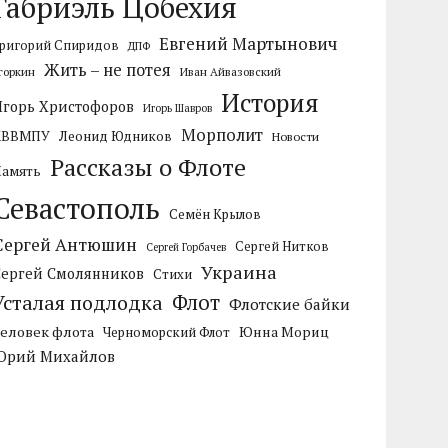
Габриэль Цобехия
Евгений Мартынович
ригорий Спиридов
ДПФ
Жить – не потея
горкин
Иван Айвазовский
История
Игорь Христофоров
Игорь Шавров
Морполит
КВВМПУ
Леонид Юдников
Новости
Рассказы о Флоте
Память
Севастополь
Семён Крылов
Сергей Антюшин
Сергей Нитков
Сергей Горбачев
Украина
Сергей Смолянников
Стихи
Усталая подлодка
Флот
Флотские байки
Человек флота
Черноморский Флот
Юнна Мориц
Юрий Михайлов