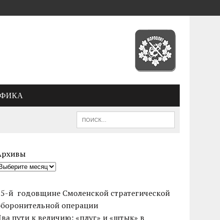
АФИКА
Архивы
85-й годовщине Смоленской стратегической
оборонительной операции
Два пути к величию: «плуг» и «штык» в