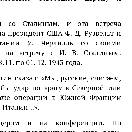
.
и со Сталиным, и эта встреча
да президент США Ф. Д. Рузвельт и
итании У. Черчилль со своими
 на встречу с И. В. Сталиным.
1. по 01. 12. 1943 года.
лин сказал: «Мы, русские, считаем,
 бы удар по врагу в Северной или
Даже операции в Южной Франции
в Италии…».
идером и на конференции. По