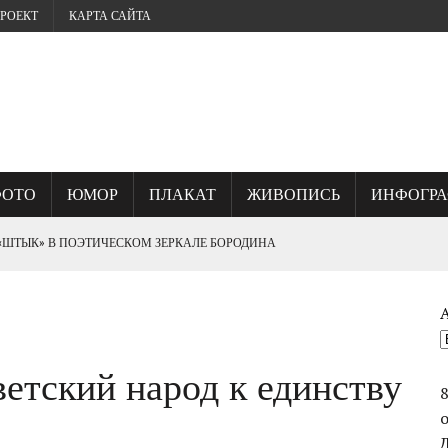
РОЕКТ
КАРТА САЙТА
ФОТО
ЮМОР
ПЛАКАТ
ЖИВОПИСЬ
ИНФОГР
 «ШТЫК» В ПОЭТИЧЕСКОМ ЗЕРКАЛЕ БОРОДИНА
? ИЛИ, ГДЕ КУЕТСЯ СЕВАСТОПОЛЬСКИЙ ДУХ.
ветский народ к единству
ОГО УНИЧТОЖИЛИ ВЕЛИКИЙ ШЕДЕВР ФРАНЦА РУБО ПАНОРАМУ
СТВО ВАСИЛИЯ ЧУЙКОВА ПРИ ВЗЯТИИ БЕРЛИНА