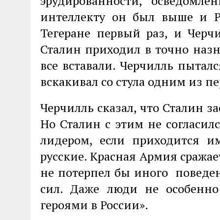
эрудированности, осведомлён
интеллекту он был выше и Ру
Тегеране первый раз, и Черч
Сталин приходил в точно назн
все вставали. Черчилль пыталс
вскакивал со стула одним из п
Черчилль сказал, что Сталин з
Но Сталин с этим не согласил
лидером, если приходится и
русские. Красная Армия сражае
не потерпел бы иного поведе
сил. Даже люди не особенно
героями в России».