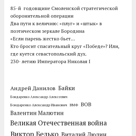
85-й годовщине Смоленской стратегической
оборонительной операции
Два пути к величию: «плуг» и «штык» в
поэтическом зеркале Бородина
«Если парень жестко бьет…
Кто бросит спасательный круг «Победе»? Или,
где куется севастопольский дух.
230- летию Императора Николая I
Байки
Андрей Данилов
Бондаренко Александр Алексеевич
ВОВ
Бондаренко Александр Иванович
ВМФ
Валентин Малютин
Великая Отечественная война
Виктор Белько
Виталий Люлин