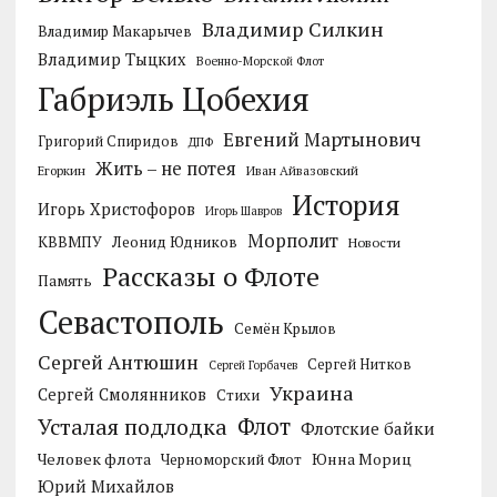
Владимир Силкин
Владимир Макарычев
Владимир Тыцких
Военно-Морской Флот
Габриэль Цобехия
Евгений Мартынович
Григорий Спиридов
ДПФ
Жить – не потея
Егоркин
Иван Айвазовский
История
Игорь Христофоров
Игорь Шавров
Морполит
КВВМПУ
Леонид Юдников
Новости
Рассказы о Флоте
Память
Севастополь
Семён Крылов
Сергей Антюшин
Сергей Нитков
Сергей Горбачев
Украина
Сергей Смолянников
Стихи
Усталая подлодка
Флот
Флотские байки
Человек флота
Черноморский Флот
Юнна Мориц
Юрий Михайлов