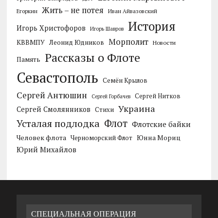
Жить – не потея
Егоркин
Иван Айвазовский
История
Игорь Христофоров
Игорь Шавров
Морполит
КВВМПУ
Леонид Юдников
Новости
Рассказы о Флоте
Память
Севастополь
Семён Крылов
Сергей Антюшин
Сергей Нитков
Сергей Горбачев
Украина
Сергей Смолянников
Стихи
Усталая подлодка
Флот
Флотские байки
Человек флота
Черноморский Флот
Юнна Мориц
Юрий Михайлов
СПЕЦИАЛЬНАЯ ОПЕРАЦИЯ