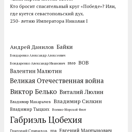
Кто бросит спасательный круг «Победе»? Или,
где куется севастопольский дух.
230- летию Императора Николая I
Байки
Андрей Данилов
Бондаренко Александр Алексеевич
ВОВ
Бондаренко Александр Иванович
ВМФ
Валентин Малютин
Великая Отечественная война
Виктор Белько
Виталий Люлин
Владимир Силкин
Владимир Макарычев
Владимир Тыцких
Военно-Морской Флот
Габриэль Цобехия
Евгений Мартынович
Григорий Спиридов
ДПФ