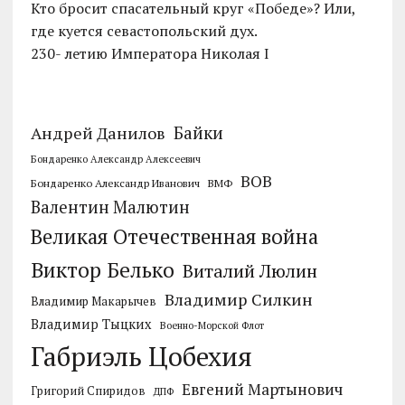
Кто бросит спасательный круг «Победе»? Или,
где куется севастопольский дух.
230- летию Императора Николая I
Байки
Андрей Данилов
Бондаренко Александр Алексеевич
ВОВ
Бондаренко Александр Иванович
ВМФ
Валентин Малютин
Великая Отечественная война
Виктор Белько
Виталий Люлин
Владимир Силкин
Владимир Макарычев
Владимир Тыцких
Военно-Морской Флот
Габриэль Цобехия
Евгений Мартынович
Григорий Спиридов
ДПФ