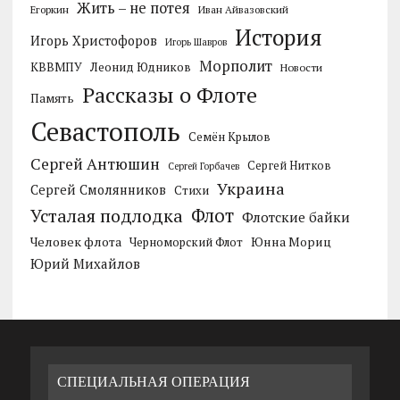
Жить – не потея
Егоркин
Иван Айвазовский
История
Игорь Христофоров
Игорь Шавров
Морполит
КВВМПУ
Леонид Юдников
Новости
Рассказы о Флоте
Память
Севастополь
Семён Крылов
Сергей Антюшин
Сергей Нитков
Сергей Горбачев
Украина
Сергей Смолянников
Стихи
Усталая подлодка
Флот
Флотские байки
Человек флота
Черноморский Флот
Юнна Мориц
Юрий Михайлов
СПЕЦИАЛЬНАЯ ОПЕРАЦИЯ