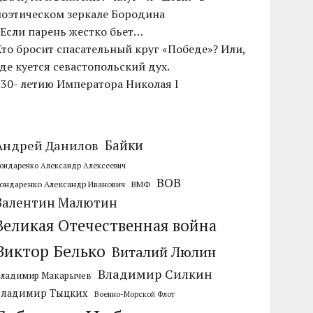
поэтическом зеркале Бородина
«Если парень жестко бьет…
Кто бросит спасательный круг «Победе»? Или,
где куется севастопольский дух.
230- летию Императора Николая I
Байки
Андрей Данилов
ондаренко Александр Алексеевич
ВОВ
ондаренко Александр Иванович
ВМФ
Валентин Малютин
Великая Отечественная война
Виктор Белько
Виталий Люлин
Владимир Силкин
Владимир Макарычев
Владимир Тыцких
Военно-Морской Флот