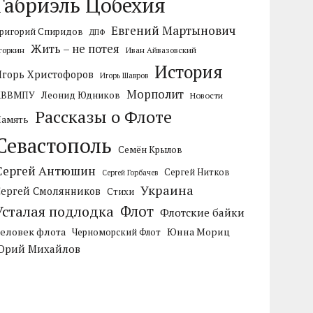
Габриэль Цобехия
Евгений Мартынович
ригорий Спиридов
ДПФ
Жить – не потея
горкин
Иван Айвазовский
История
Игорь Христофоров
Игорь Шавров
Морполит
КВВМПУ
Леонид Юдников
Новости
Рассказы о Флоте
Память
Севастополь
Семён Крылов
Сергей Антюшин
Сергей Нитков
Сергей Горбачев
Украина
Сергей Смолянников
Стихи
Усталая подлодка
Флот
Флотские байки
Человек флота
Черноморский Флот
Юнна Мориц
Юрий Михайлов