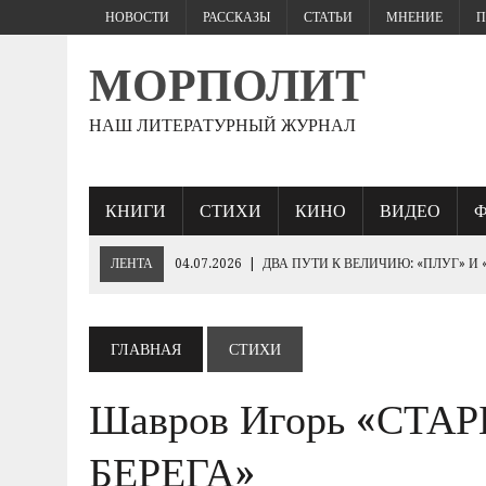
НОВОСТИ
РАССКАЗЫ
СТАТЬИ
МНЕНИЕ
П
МОРПОЛИТ
НАШ ЛИТЕРАТУРНЫЙ ЖУРНАЛ
КНИГИ
СТИХИ
КИНО
ВИДЕО
ЛЕНТА
04.07.2026
|
ДВА ПУТИ К ВЕЛИЧИЮ: «ПЛУГ» И
27.06.2026
|
«ЕСЛИ ПАРЕНЬ ЖЕСТКО БЬЕТ…
25.06.2026
|
КТО БРОСИТ СПАСАТЕЛЬНЫЙ КРУГ «ПОБЕДЕ»
ГЛАВНАЯ
СТИХИ
19.06.2026
|
230- ЛЕТИЮ ИМПЕРАТОРА НИКОЛАЯ I
Шавров Игорь «СТА
10.06.2026
|
ЕВРОПЕЙСКИЕ ВАРВАРЫ РУКАМИ ЗЕЛЕНСК
«ОБОРОНА СЕВАСТОПОЛЯ 1854–1855 ГГ.».
БЕРЕГА»
03.06.2026
|
ГЕНЕРАЛ ШТУРМ: ПОЛКОВОДЧЕСКОЕ ИСКУС