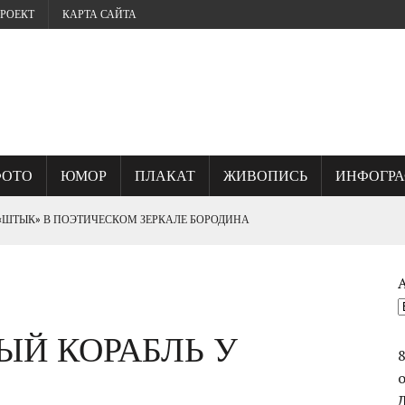
РОЕКТ
КАРТА САЙТА
ФОТО
ЮМОР
ПЛАКАТ
ЖИВОПИСЬ
ИНФОГР
 «ШТЫК» В ПОЭТИЧЕСКОМ ЗЕРКАЛЕ БОРОДИНА
? ИЛИ, ГДЕ КУЕТСЯ СЕВАСТОПОЛЬСКИЙ ДУХ.
РЫЙ КОРАБЛЬ У
ОГО УНИЧТОЖИЛИ ВЕЛИКИЙ ШЕДЕВР ФРАНЦА РУБО ПАНОРАМУ
СТВО ВАСИЛИЯ ЧУЙКОВА ПРИ ВЗЯТИИ БЕРЛИНА