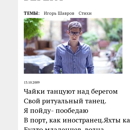
04.07.2026
|
85-Й ГОДОВЩИНЕ СМОЛЕНСКОЙ СТРАТЕГИ
ТЕМЫ:
Игорь Шавров
Стихи
13.10.2009
Чайки танцуют над берегом
Свой ритуальный танец.
Я пойду- пообедаю
В порт, как иностранец.Яхты ка
Будто младенцев, волна.