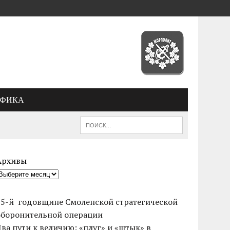
АФИКА
Архивы
85-й годовщине Смоленской стратегической
оборонительной операции
Два пути к величию: «плуг» и «штык» в