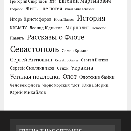
Евгений Мартынович
Григорий Спиридов
ДПФ
Жить – не потея
Егоркин
Иван Айвазовский
История
Игорь Христофоров
Игорь Шавров
Морполит
КВВМПУ
Леонид Юдников
Новости
Рассказы о Флоте
Память
Севастополь
Семён Крылов
Сергей Антюшин
Сергей Нитков
Сергей Горбачев
Украина
Сергей Смолянников
Стихи
Усталая подлодка
Флот
Флотские байки
Человек флота
Черноморский Флот
Юнна Мориц
Юрий Михайлов
СПЕЦИАЛЬНАЯ ОПЕРАЦИЯ