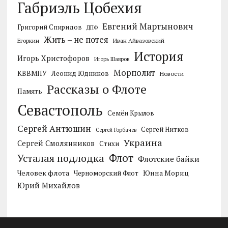
Габриэль Цобехия
Евгений Мартынович
Григорий Спиридов
ДПФ
Жить – не потея
Егоркин
Иван Айвазовский
История
Игорь Христофоров
Игорь Шавров
Морполит
КВВМПУ
Леонид Юдников
Новости
Рассказы о Флоте
Память
Севастополь
Семён Крылов
Сергей Антюшин
Сергей Нитков
Сергей Горбачев
Украина
Сергей Смолянников
Стихи
Усталая подлодка
Флот
Флотские байки
Человек флота
Черноморский Флот
Юнна Мориц
Юрий Михайлов