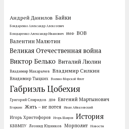
Байки
Андрей Данилов
Бондаренко Александр Алексеевич
ВОВ
Бондаренко Александр Иванович
ВМФ
Валентин Малютин
Великая Отечественная война
Виктор Белько
Виталий Люлин
Владимир Силкин
Владимир Макарычев
Владимир Тыцких
Военно-Морской Флот
Габриэль Цобехия
Евгений Мартынович
Григорий Спиридов
ДПФ
Жить – не потея
Егоркин
Иван Айвазовский
История
Игорь Христофоров
Игорь Шавров
Морполит
КВВМПУ
Леонид Юдников
Новости