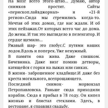
На мозг всего этого-штаб… Думаю, автор
снимков простит. Сайты
«перископ.лайвджорнал» и «21-й
регион».Сюда мы стремились когда-то.
Мечтая об этих домах, где нас ждали. И об
этих пейзажах.От которых всего час до дома.
До жены. И так это выглядело в пеленгатор. И
сердце щемило…
Ржавый шар- это глобус.С путями наших
лодок.Вдоль и поперек. Уже ненужный.
В памяти она жива. Даже слишком.
Бичевинка. Даже визг помню детворы,
катящейся с горки на лыжах или санках.
В жизни- заброшенное кладбище.И даже без
креста могильного, всепрощающего.
Последний снимок- морвокзал
Петропавловска. Раньше сюда приходили
корабли. Сюда я прибыл в 78 году. Он кипел
жизнью и блистал стеклами. Здесь, в
ресторане, я справлял свадьбу.