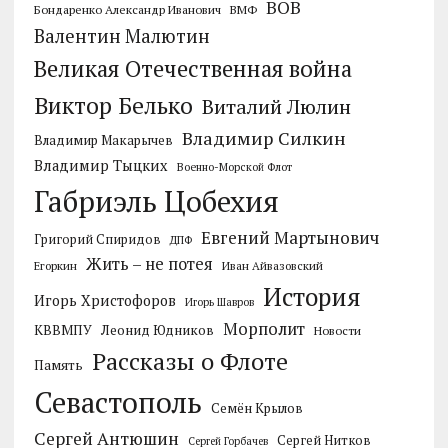
ВОВ
Бондаренко Александр Иванович
ВМФ
Валентин Малютин
Великая Отечественная война
Виктор Белько
Виталий Люлин
Владимир Силкин
Владимир Макарычев
Владимир Тыцких
Военно-Морской Флот
Габриэль Цобехия
Евгений Мартынович
Григорий Спиридов
ДПФ
Жить – не потея
Егоркин
Иван Айвазовский
История
Игорь Христофоров
Игорь Шавров
Морполит
КВВМПУ
Леонид Юдников
Новости
Рассказы о Флоте
Память
Севастополь
Семён Крылов
Сергей Антюшин
Сергей Нитков
Сергей Горбачев