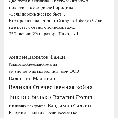
Два пути к величию: «плуг» и «штык» в
поэтическом зеркале Бородина
«Если парень жестко бьет…
Кто бросит спасательный круг «Победе»? Или,
где куется севастопольский дух.
230- летию Императора Николая I
Байки
Андрей Данилов
Бондаренко Александр Алексеевич
ВОВ
Бондаренко Александр Иванович
ВМФ
Валентин Малютин
Великая Отечественная война
Виктор Белько
Виталий Люлин
Владимир Силкин
Владимир Макарычев
Владимир Тыцких
Военно-Морской Флот