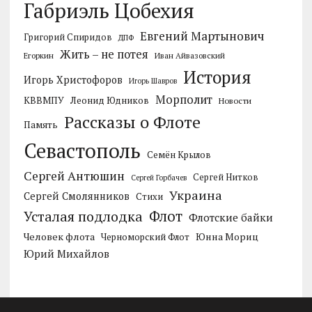
Габриэль Цобехия
Евгений Мартынович
Григорий Спиридов
ДПФ
Жить – не потея
Егоркин
Иван Айвазовский
История
Игорь Христофоров
Игорь Шавров
Морполит
КВВМПУ
Леонид Юдников
Новости
Рассказы о Флоте
Память
Севастополь
Семён Крылов
Сергей Антюшин
Сергей Нитков
Сергей Горбачев
Украина
Сергей Смолянников
Стихи
Усталая подлодка
Флот
Флотские байки
Человек флота
Черноморский Флот
Юнна Мориц
Юрий Михайлов