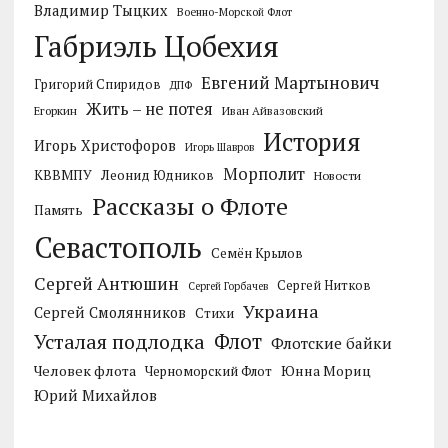
Владимир Тыцких
Военно-Морской Флот
Габриэль Цобехия
Евгений Мартынович
Григорий Спиридов
ДПФ
Жить – не потея
Егоркин
Иван Айвазовский
История
Игорь Христофоров
Игорь Шавров
Морполит
КВВМПУ
Леонид Юдников
Новости
Рассказы о Флоте
Память
Севастополь
Семён Крылов
Сергей Антюшин
Сергей Нитков
Сергей Горбачев
Украина
Сергей Смолянников
Стихи
Усталая подлодка
Флот
Флотские байки
Человек флота
Черноморский Флот
Юнна Мориц
Юрий Михайлов