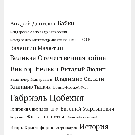
Байки
Андрей Данилов
Бондаренко Александр Алексеевич
ВОВ
Бондаренко Александр Иванович
ВМФ
Валентин Малютин
Великая Отечественная война
Виктор Белько
Виталий Люлин
Владимир Силкин
Владимир Макарычев
Владимир Тыцких
Военно-Морской Флот
Габриэль Цобехия
Евгений Мартынович
Григорий Спиридов
ДПФ
Жить – не потея
Егоркин
Иван Айвазовский
История
Игорь Христофоров
Игорь Шавров