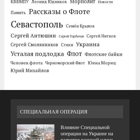
Морполит
КВВМПУ
Леонид Юдников
Новости
Рассказы о Флоте
Память
Севастополь
Семён Крылов
Сергей Антюшин
Сергей Нитков
Сергей Горбачев
Украина
Сергей Смолянников
Стихи
Усталая подлодка
Флот
Флотские байки
Человек флота
Черноморский Флот
Юнна Мориц
Юрий Михайлов
СПЕЦИАЛЬНАЯ ОПЕРАЦИЯ
Влияние Специальной
операции на Украине на
развитие военной науки.