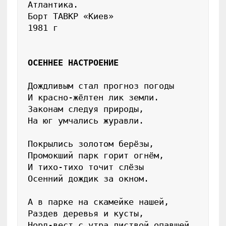
Атлантика.

Борт ТАВКР «Киев»

1981 г

ОСЕННЕЕ НАСТРОЕНИЕ
Дождливым стал прогноз погоды

И красно-жёлтен лик земли.

Законам следуя природы,

На юг умчались журавли.

Покрылись золотом берёзы,

Промокший парк горит огнём,

И тихо-тихо точит слёзы

Осенний дождик за окном.

А в парке на скамейке нашей,

Раздев деревья и кусты,

Норд-вест с утра листвой опавшей
