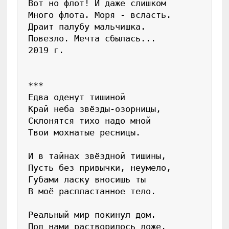
Вот но флот! И даже слишком

Много флота. Моря - всласть.

Драит палубу мальчишка.

Повезло. Мечта сбылась...

2019 г.

***

Едва оденут тишиной

Край неба звёзды-озорницы,

Склонятся тихо надо мной

Твои мохнатые ресницы.

И в тайнах звёздной тишины,

Пусть без привычки, неумело,

Губами ласку вносишь ты

В моё распластанное тело.

Реальный мир покинул дом.

Под нами растворилось ложе.
