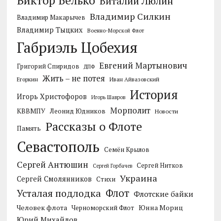
Виктор Белько
Виталий Люлин
Владимир Силкин
Владимир Макарычев
Владимир Тыцких
Военно-Морской Флот
Габриэль Цобехия
Евгений Мартынович
Григорий Спиридов
ДПФ
Жить – не потея
Егоркин
Иван Айвазовский
История
Игорь Христофоров
Игорь Шавров
Морполит
КВВМПУ
Леонид Юдников
Новости
Рассказы о Флоте
Память
Севастополь
Семён Крылов
Сергей Антюшин
Сергей Нитков
Сергей Горбачев
Украина
Сергей Смолянников
Стихи
Усталая подлодка
Флот
Флотские байки
Человек флота
Черноморский Флот
Юнна Мориц
Юрий Михайлов