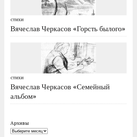
СТИХИ
Вячеслав Черкасов «Горсть былого»
СТИХИ
Вячеслав Черкасов «Семейный
альбом»
Архивы