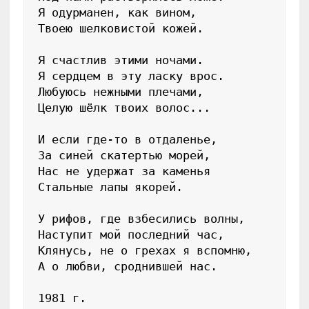
Я одурманен, как вином,

Твоею шелковистой кожей.

Я счастлив этими ночами.

Я сердцем в эту ласку врос.

Любуюсь нежными плечами,

Целую шёлк твоих волос...

И если где-то в отдаленье,

За синей скатертью морей,

Нас не удержат за каменья

Стальные лапы якорей.

У рифов, где взбесились волны,

Наступит мой последний час,

Клянусь, не о грехах я вспомню,

А о любви, сроднившей нас.

1981 г.
