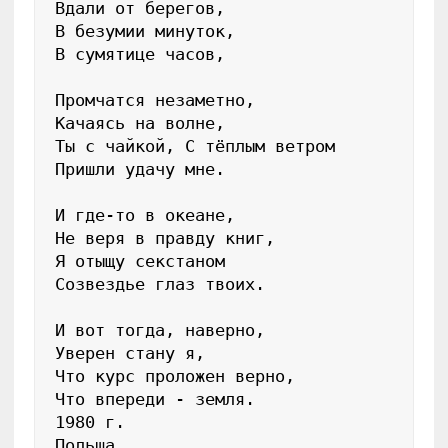
Вдали от берегов,

В безумии минуток,

В сумятице часов,

Промчатся незаметно,

Качаясь на волне,

Ты с чайкой, С тёплым ветром

Пришли удачу мне.

И где-то в океане,

Не веря в правду книг,

Я отыщу секстаном

Созвездье глаз твоих.

И вот тогда, наверно,

Уверен стану я,

Что курс проложен верно,

Что впереди - земля.

1980 г.
