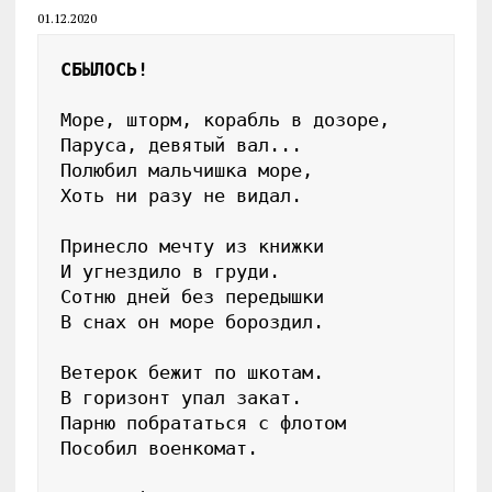
01.12.2020
СБЫЛОСЬ!
Море, шторм, корабль в дозоре,

Паруса, девятый вал...

Полюбил мальчишка море,

Хоть ни разу не видал.

Принесло мечту из книжки

И угнездило в груди.

Сотню дней без передышки

В снах он море бороздил.

Ветерок бежит по шкотам.

В горизонт упал закат.

Парню побрататься с флотом

Пособил военкомат.
