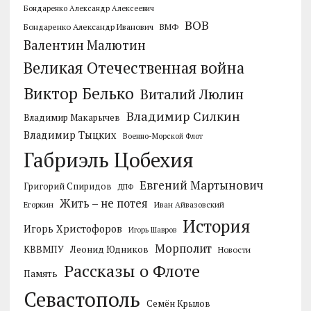
Бондаренко Александр Алексеевич
ВОВ
Бондаренко Александр Иванович
ВМФ
Валентин Малютин
Великая Отечественная война
Виктор Белько
Виталий Люлин
Владимир Силкин
Владимир Макарычев
Владимир Тыцких
Военно-Морской Флот
Габриэль Цобехия
Евгений Мартынович
Григорий Спиридов
ДПФ
Жить – не потея
Егоркин
Иван Айвазовский
История
Игорь Христофоров
Игорь Шавров
Морполит
КВВМПУ
Леонид Юдников
Новости
Рассказы о Флоте
Память
Севастополь
Семён Крылов