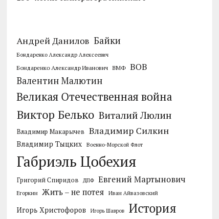
Байки
Андрей Данилов
Бондаренко Александр Алексеевич
ВОВ
Бондаренко Александр Иванович
ВМФ
Валентин Малютин
Великая Отечественная война
Виктор Белько
Виталий Люлин
Владимир Силкин
Владимир Макарычев
Владимир Тыцких
Военно-Морской Флот
Габриэль Цобехия
Евгений Мартынович
Григорий Спиридов
ДПФ
Жить – не потея
Егоркин
Иван Айвазовский
История
Игорь Христофоров
Игорь Шавров