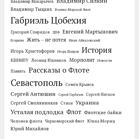
Владимир Силкин
Владимир Макарычев
Владимир Тыцких
Военно-Морской Флот
Габриэль Цобехия
Евгений Мартынович
Григорий Спиридов
ДПФ
Жить – не потея
Егоркин
Иван Айвазовский
История
Игорь Христофоров
Игорь Шавров
Морполит
КВВМПУ
Леонид Юдников
Новости
Рассказы о Флоте
Память
Севастополь
Семён Крылов
Сергей Антюшин
Сергей Нитков
Сергей Горбачев
Украина
Сергей Смолянников
Стихи
Усталая подлодка
Флот
Флотские байки
Человек флота
Черноморский Флот
Юнна Мориц
Юрий Михайлов