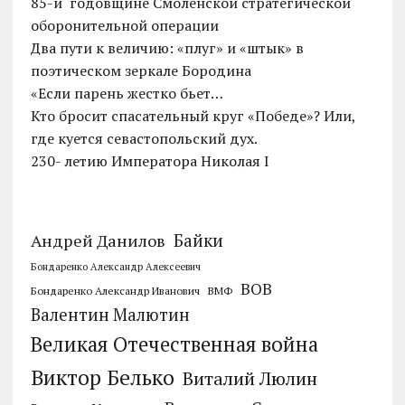
85-й годовщине Смоленской стратегической
оборонительной операции
Два пути к величию: «плуг» и «штык» в
поэтическом зеркале Бородина
«Если парень жестко бьет…
Кто бросит спасательный круг «Победе»? Или,
где куется севастопольский дух.
230- летию Императора Николая I
Байки
Андрей Данилов
Бондаренко Александр Алексеевич
ВОВ
Бондаренко Александр Иванович
ВМФ
Валентин Малютин
Великая Отечественная война
Виктор Белько
Виталий Люлин