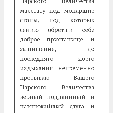
Царского Величества
маестату под монаршие
стопы, под которых
сению обретши себе
доброе пристанище и
защищение, до
последняго моего
издыхания непременно
пребываю Вашего
Царского Величества
верный подданнный и
наинижайший слуга и