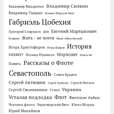
Владимир Силкин
Владимир Макарычев
Владимир Тыцких
Военно-Морской Флот
Габриэль Цобехия
Евгений Мартынович
Григорий Спиридов
ДПФ
Жить – не потея
Егоркин
Иван Айвазовский
История
Игорь Христофоров
Игорь Шавров
Морполит
КВВМПУ
Леонид Юдников
Новости
Рассказы о Флоте
Память
Севастополь
Семён Крылов
Сергей Антюшин
Сергей Нитков
Сергей Горбачев
Украина
Сергей Смолянников
Стихи
Усталая подлодка
Флот
Флотские байки
Человек флота
Черноморский Флот
Юнна Мориц
Юрий Михайлов