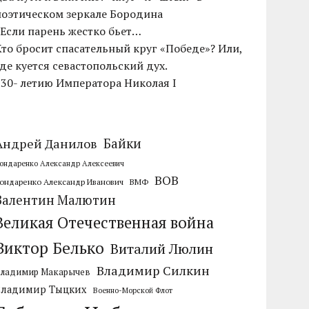
поэтическом зеркале Бородина
«Если парень жестко бьет…
Кто бросит спасательный круг «Победе»? Или,
где куется севастопольский дух.
230- летию Императора Николая I
Байки
Андрей Данилов
ондаренко Александр Алексеевич
ВОВ
ондаренко Александр Иванович
ВМФ
Валентин Малютин
Великая Отечественная война
Виктор Белько
Виталий Люлин
Владимир Силкин
Владимир Макарычев
Владимир Тыцких
Военно-Морской Флот