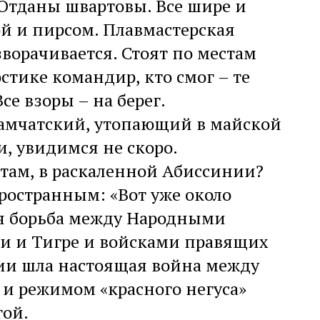
. Отданы швартовы. Все шире и
й и пирсом. Плавмастерская
зворачивается. Стоят по местам
стике командир, кто смог – те
е взоры – на берег.
Камчатский, утопающий в майской
и, увидимся не скоро.
о там, в раскаленной Абиссинии?
ространным: «Вот уже около
ая борьба между Народными
и и Тигре и войсками правящих
пии шла настоящая война между
и режимом «красного негуса»
гой.