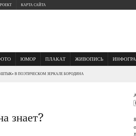
РОЕКТ
КАРТА САЙТА
ФОТО
ЮМОР
ПЛАКАТ
ЖИВОПИСЬ
ИНФОГР
 «ШТЫК» В ПОЭТИЧЕСКОМ ЗЕРКАЛЕ БОРОДИНА
? ИЛИ, ГДЕ КУЕТСЯ СЕВАСТОПОЛЬСКИЙ ДУХ.
а знает?
ОГО УНИЧТОЖИЛИ ВЕЛИКИЙ ШЕДЕВР ФРАНЦА РУБО ПАНОРАМУ
СТВО ВАСИЛИЯ ЧУЙКОВА ПРИ ВЗЯТИИ БЕРЛИНА