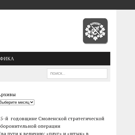
АФИКА
Архивы
85-й годовщине Смоленской стратегической
оборонительной операции
Два пути к величию: «плуг» и «штык» в