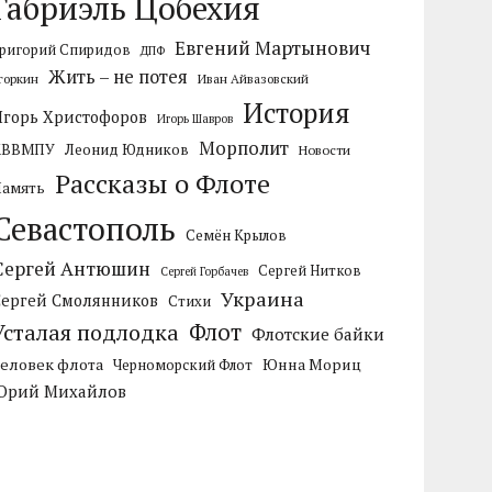
Габриэль Цобехия
Евгений Мартынович
ригорий Спиридов
ДПФ
Жить – не потея
горкин
Иван Айвазовский
История
Игорь Христофоров
Игорь Шавров
Морполит
КВВМПУ
Леонид Юдников
Новости
Рассказы о Флоте
Память
Севастополь
Семён Крылов
Сергей Антюшин
Сергей Нитков
Сергей Горбачев
Украина
Сергей Смолянников
Стихи
Усталая подлодка
Флот
Флотские байки
Человек флота
Черноморский Флот
Юнна Мориц
Юрий Михайлов