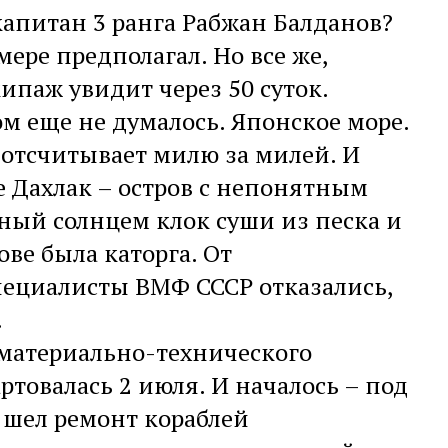
капитан 3 ранга Рабжан Балданов?
ере предполагал. Но все же,
ипаж увидит через 50 суток.
том еще не думалось. Японское море.
 отсчитывает милю за милей. И
е Дахлак – остров с непонятным
ный солнцем клок суши из песка и
ове была каторга. От
специалисты ВМФ СССР отказались,
.
материально-технического
овалась 2 июля. И началось – под
, шел ремонт кораблей