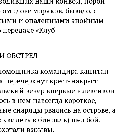
оводивших наши конвои, порой
ом слове моряков, бывало, с
нными и опаленными знойным
 передаче «Клуб
И ОБСТРЕЛ
е помощника командира капитан-
 перечеркнут крест-накрест
льский вечер впервые в лексикон
ось в нем навсегда короткое,
ные снаряды рвались на острове, а
 увидеть в бинокль) шел бой.
охотали взрывы.