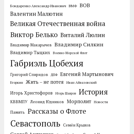
ВОВ
Бондаренко Александр Иванович
ВМФ
Валентин Малютин
Великая Отечественная война
Виктор Белько
Виталий Люлин
Владимир Силкин
Владимир Макарычев
Владимир Тыцких
Военно-Морской Флот
Габриэль Цобехия
Евгений Мартынович
Григорий Спиридов
ДПФ
Жить – не потея
Егоркин
Иван Айвазовский
История
Игорь Христофоров
Игорь Шавров
Морполит
КВВМПУ
Леонид Юдников
Новости
Рассказы о Флоте
Память
Севастополь
Семён Крылов