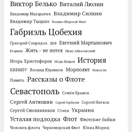
Виктор Белько
Виталий Люлин
Владимир Силкин
Владимир Макарычев
Владимир Тыцких
Военно-Морской Флот
Габриэль Цобехия
Евгений Мартынович
Григорий Спиридов
ДПФ
Жить – не потея
Егоркин
Иван Айвазовский
История
Игорь Христофоров
Игорь Шавров
Морполит
КВВМПУ
Леонид Юдников
Новости
Рассказы о Флоте
Память
Севастополь
Семён Крылов
Сергей Антюшин
Сергей Нитков
Сергей Горбачев
Украина
Сергей Смолянников
Стихи
Усталая подлодка
Флот
Флотские байки
Человек флота
Черноморский Флот
Юнна Мориц