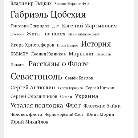
Владимир Тыцких
Военно-Морской Флот
Габриэль Цобехия
Евгений Мартынович
Григорий Спиридов
ДПФ
Жить – не потея
Егоркин
Иван Айвазовский
История
Игорь Христофоров
Игорь Шавров
Морполит
КВВМПУ
Леонид Юдников
Новости
Рассказы о Флоте
Память
Севастополь
Семён Крылов
Сергей Антюшин
Сергей Нитков
Сергей Горбачев
Украина
Сергей Смолянников
Стихи
Усталая подлодка
Флот
Флотские байки
Человек флота
Черноморский Флот
Юнна Мориц
Юрий Михайлов