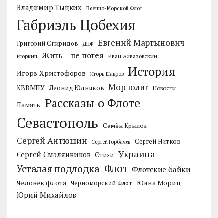
Владимир Тыцких
Военно-Морской Флот
Габриэль Цобехия
Евгений Мартынович
Григорий Спиридов
ДПФ
Жить – не потея
Егоркин
Иван Айвазовский
История
Игорь Христофоров
Игорь Шавров
Морполит
КВВМПУ
Леонид Юдников
Новости
Рассказы о Флоте
Память
Севастополь
Семён Крылов
Сергей Антюшин
Сергей Нитков
Сергей Горбачев
Украина
Сергей Смолянников
Стихи
Усталая подлодка
Флот
Флотские байки
Человек флота
Черноморский Флот
Юнна Мориц
Юрий Михайлов